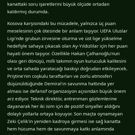
kanattaki soru işaretlerini büyük ölçüde ortadan
kaldırmış durumda.
Kosova karşısındaki bu mücadele, yalnızca üç puan
meselesinin çok ötesinde bir anlam taşıyor. UEFA Uluslar
Ligi'nde grubun zirvesine oturma ve üst lige yükselme
hedefiyle sahaya çıkacak olan Ay-Yıldızlılar için her puan
hayati önem taşıyor. Özellikle Hakan Çalhanoğlu'nun
olası geri dönüşü, milli takımın oyun kuruculuk kalitesini
ve orta sahada yaratacağı baskıyı doğrudan etkileyecek.
Priştine'nin coşkulu taraftarları ve zorlu atmosferi
düşünüldüğünde Demiral'ın savunma hattında yer
alması ise defansif organizasyon açısından büyük önem
arz ediyor. Teknik direktör, antrenman gözlemlerine
dayanarak her iki isim için de pozitif sinyaller aldığını
dolaylı yollarla ortaya koyuyor. Son maçta oynamayan
Zeki Çelik'in yeniden kadroya girmesi ise sağ kanatta
hem hücuma hem de savunmaya katkı anlamında