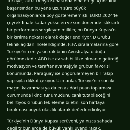
Türkiye, 2002 Dünya Kupası'nda elde ettiği üçüncülük
başarısından bu yana uzun süre büyük
organizasyonlarda boy gösterememişti. EURO 2024'te
çeyrek finale kadar yükselen ve son dönemde istikrarlı
bir performans sergileyen milliler, bu Dünya Kupası'nı
bir kırılma noktası olarak değerlendiriyor. D Grubu
teknik açıdan incelendiğinde, FIFA sıralamalarına göre
Türkiye'nin en yakın rakibinin Avustralya olduğu
görülmektedir. ABD ise ev sahibi ülke olmanın getirdiği
motivasyon ve taraftar avantajıyla grubun favorisi
konumunda. Paraguay ise öngörülemeyen bir rakip
yapısıyla dikkat çekiyor. Uzmanlar, Türkiye'nin son iki
maçını kazanması ya da en az dört puan toplaması
durumunda ikinci tur umudunu canlı tutabileceğini
belirtiyor. Grubun tek eleme biletini son haftaya
bırakması büyük olasılık olarak değerlendiriliyor.
Türkiye'nin Dünya Kupası serüveni, yalnızca sahada
değil tribünlerde de büyük yankı uyandıracak.