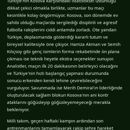
Türkiye'nin Kosova karşısındaki istatistiksel üstünlüğü
dikkat çekici olmakla birlikte, uzmanlar bu maçı
kesinlikle kolay öngörmüyor. Kosova, son dönemde ev
sahibi olduğu maçlarda sergilediği disiplinli ve agresif
futbolla rakiplerini ciddi anlamda zorladı. Öte yandan
Türkiye, deplasmanda gösterdiği kararlı tutum ve
bireysel kalitesiyle öne çıkıyor. Hamza Akman ve Semih
Kılıçsoy gibi genç isimlerin forma rekabetinde ön plana
çıkması ise teknik heyete ekstra seçenekler sunuyor.
Analistler, maçın ilk 20 dakikasının belirleyici olacağını
ve Türkiye'nin hızlı başlangıç yapması durumunda
sonucu erkenden kendi lehine çevirebileceğini
vurguluyor. Savunmada ise Merih Demiral'ın liderliğinde
oluşturulacak sağlam blokun Kosova'nın ani kontr
ataklarını göğüsleyip göğüsleyemeyeceği merakla
bekleniyor.
Milli takım, geçen haftaki kampın ardından son
antrenmanlarını tamamlayarak rakip şehre hareket