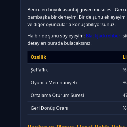
Bence en büyük avantaj güven meselesi. Gerçek
bambaşka bir deneyim. Bir de şunu ekleyeyim - s
ve diğer oyuncularla konuşabiliyorsunuz.
Ha bir de şunu söyleyeyim:
Blackjackrehberi
si
detayları burada bulacaksınız.
Özellik
L
Şeffaflık
%
Oyuncu Memnuniyeti
%
Ortalama Oturum Süresi
4
Geri Dönüş Oranı
%
Banker vs Player: Hangi Bahis Daha