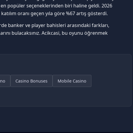
 en popüler seçeneklerinden biri haline geldi. 2026
 katılım oranı geçen yıla göre %67 artış gösterdi.
de banker ve player bahisleri arasındaki farkları,
çlarını bulacaksınız. Acikcasi, bu oyunu öğrenmek
ino
Casino Bonuses
Mobile Casino