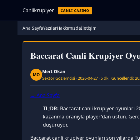
Canlikrupiyer
CANLI CASINO
Ana Sayfa
Yazılar
Hakkımızda
İletişim
Baccarat Canli Krupiyer Oyu
Mert Okan
MO
Sektör Gözlemcisi · 2026-04-27 · 5 dk · Güncellendi: 2
← Ana Sayfa
TL;DR:
Baccarat canli krupiyer oyunları 
kazanma oranıyla player'dan üstün. Gerce
düşürüyor.
Baccarat canli krupiyer oyunları son yıllarda T